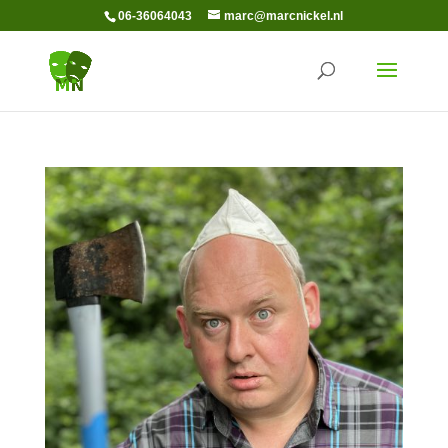
06-36064043
marc@marcnickel.nl