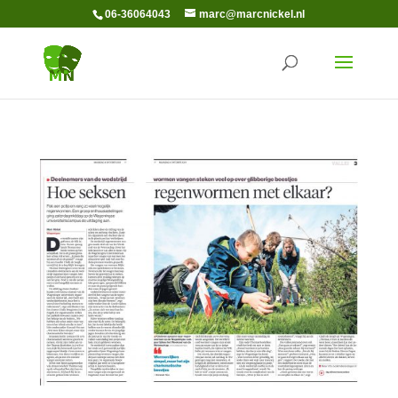
06-36064043
marc@marcnickel.nl