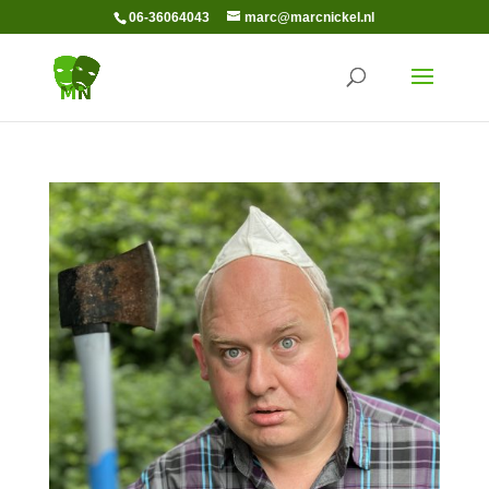
06-36064043
marc@marcnickel.nl