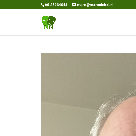
06-36064043
marc@marcnickel.nl