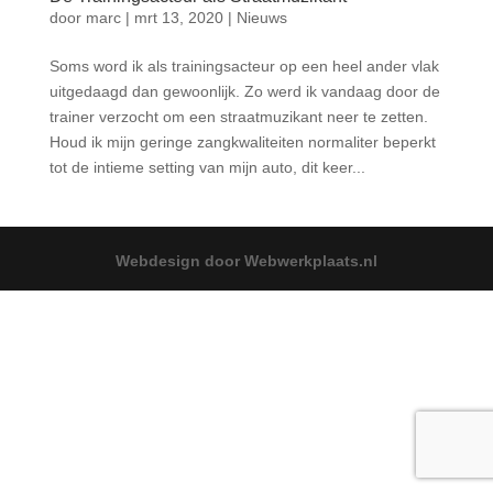
door
marc
|
mrt 13, 2020
|
Nieuws
Soms word ik als trainingsacteur op een heel ander vlak
uitgedaagd dan gewoonlijk. Zo werd ik vandaag door de
trainer verzocht om een straatmuzikant neer te zetten.
Houd ik mijn geringe zangkwaliteiten normaliter beperkt
tot de intieme setting van mijn auto, dit keer...
Webdesign door Webwerkplaats.nl