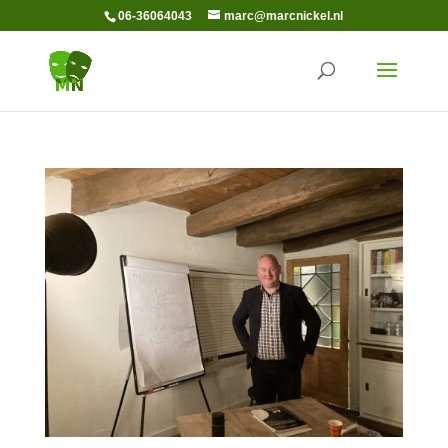
06-36064043
marc@marcnickel.nl