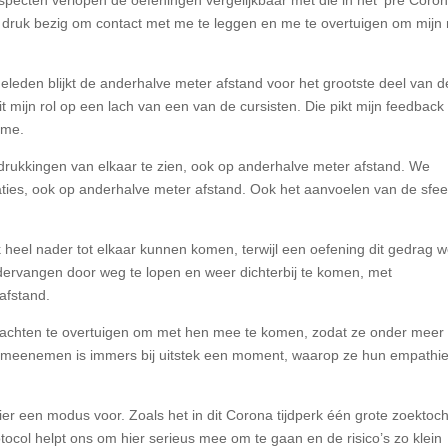
specten verlopen de oefeningen vergelijkbaar met die in het ‘pre Coro
aal druk bezig om contact met me te leggen en me te overtuigen om mijn
 geleden blijkt de anderhalve meter afstand voor het grootste deel van d
 mijn rol op een lach van een van de cursisten. Die pikt mijn feedback
 me.
tdrukkingen van elkaar te zien, ook op anderhalve meter afstand. We
ties, ook op anderhalve meter afstand. Ook het aanvoelen van de sfeer
ijk heel nader tot elkaar kunnen komen, terwijl een oefening dit gedrag w
ndervangen door weg te lopen en weer dichterbij te komen, met
afstand.
 trachten te overtuigen om met hen mee te komen, zodat ze onder meer
 meenemen is immers bij uitstek een moment, waarop ze hun empathi
er een modus voor. Zoals het in dit Corona tijdperk één grote zoektoch
otocol helpt ons om hier serieus mee om te gaan en de risico’s zo klein