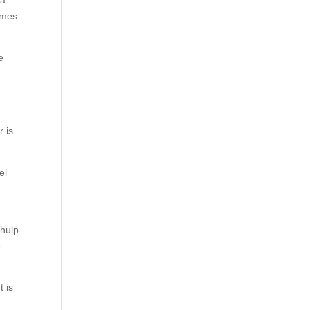
na
 mes
e
 is
el
 hulp
e
t is