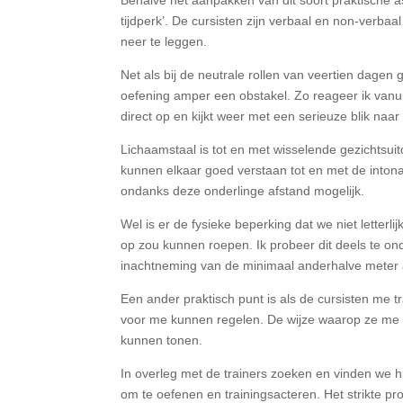
Behalve het aanpakken van dit soort praktische a
tijdperk’. De cursisten zijn verbaal en non-verb
neer te leggen.
Net als bij de neutrale rollen van veertien dagen
oefening amper een obstakel. Zo reageer ik vanuit
direct op en kijkt weer met een serieuze blik naar
Lichaamstaal is tot en met wisselende gezichtsui
kunnen elkaar goed verstaan tot en met de intona
ondanks deze onderlinge afstand mogelijk.
Wel is er de fysieke beperking dat we niet letterl
op zou kunnen roepen. Ik probeer dit deels te o
inachtneming van de minimaal anderhalve meter 
Een ander praktisch punt is als de cursisten me
voor me kunnen regelen. De wijze waarop ze me
kunnen tonen.
In overleg met de trainers zoeken en vinden we hi
om te oefenen en trainingsacteren. Het strikte pr