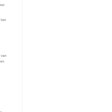
eer
 het
n van
een