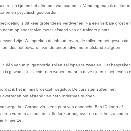
rale rollen tijdens het afnemen van examens. Vandaag mag ik echter m
ersonen en psychisch gestoorden.
begroeting is dit keer grotendeels verdwenen. Na een verbale groet en
 neem op anderhalve meter afstand van de trainers plaats.
gewend zijn. We spreken de inhoud ervan, de rollen en het gewenste
ten, dus het bewaren van de anderhalve meter afstand zal geen
in één van mijn ‘gestoorde’ rollen zal lopen te zwaaien. Het bespreke
 is gewoonlijk ‘slechts’ een wapen, maar in deze tijden is het tevens 
voordat ik het in mijn broekzak wegstop. De cursisten zullen met
e overreden om afstand van het vlindermes te doen.
is vanwege het Corona virus een punt van aandacht. Een ID-kaart of
bron vormen als een mes. Ik denk er nog over na of ik het ze anders
ie ik neerzet.