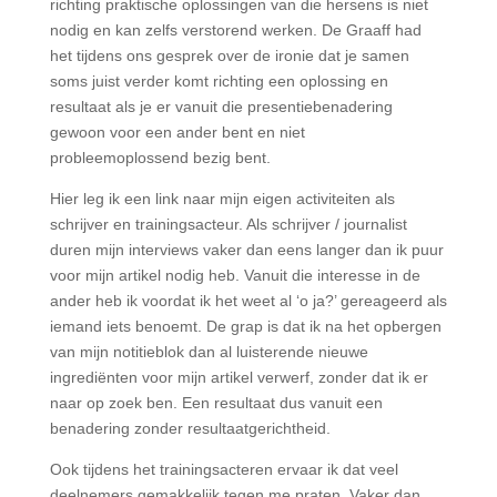
richting praktische oplossingen van die hersens is niet
nodig en kan zelfs verstorend werken. De Graaff had
het tijdens ons gesprek over de ironie dat je samen
soms juist verder komt richting een oplossing en
resultaat als je er vanuit die presentiebenadering
gewoon voor een ander bent en niet
probleemoplossend bezig bent.
Hier leg ik een link naar mijn eigen activiteiten als
schrijver en trainingsacteur. Als schrijver / journalist
duren mijn interviews vaker dan eens langer dan ik puur
voor mijn artikel nodig heb. Vanuit die interesse in de
ander heb ik voordat ik het weet al ‘o ja?’ gereageerd als
iemand iets benoemt. De grap is dat ik na het opbergen
van mijn notitieblok dan al luisterende nieuwe
ingrediënten voor mijn artikel verwerf, zonder dat ik er
naar op zoek ben. Een resultaat dus vanuit een
benadering zonder resultaatgerichtheid.
Ook tijdens het trainingsacteren ervaar ik dat veel
deelnemers gemakkelijk tegen me praten. Vaker dan