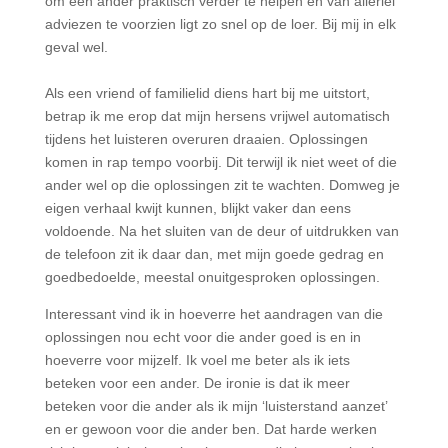
om een ander praktisch verder te helpen en van allerlei
adviezen te voorzien ligt zo snel op de loer. Bij mij in elk
geval wel.
Als een vriend of familielid diens hart bij me uitstort,
betrap ik me erop dat mijn hersens vrijwel automatisch
tijdens het luisteren overuren draaien. Oplossingen
komen in rap tempo voorbij. Dit terwijl ik niet weet of die
ander wel op die oplossingen zit te wachten. Domweg je
eigen verhaal kwijt kunnen, blijkt vaker dan eens
voldoende. Na het sluiten van de deur of uitdrukken van
de telefoon zit ik daar dan, met mijn goede gedrag en
goedbedoelde, meestal onuitgesproken oplossingen.
Interessant vind ik in hoeverre het aandragen van die
oplossingen nou echt voor die ander goed is en in
hoeverre voor mijzelf. Ik voel me beter als ik iets
beteken voor een ander. De ironie is dat ik meer
beteken voor die ander als ik mijn ‘luisterstand aanzet’
en er gewoon voor die ander ben. Dat harde werken